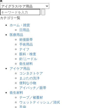
カテゴリ一覧
ホーム・雑貨
日用品
医療用品
術後眼帯
手術用品
ナイフ
眼科・検査
針/ニードル
衛生材料
アイケア用品
コンタクトケア
まぶたの洗浄
便利な小物
アイパッチ／眼帯
衛生材料
テープ／被覆材
ウェットティッシュ／清拭
手袋