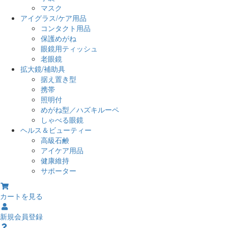
マスク
アイグラス/ケア用品
コンタクト用品
保護めがね
眼鏡用ティッシュ
老眼鏡
拡大鏡/補助具
据え置き型
携帯
照明付
めがね型／ハズキルーペ
しゃべる眼鏡
ヘルス＆ビューティー
高級石鹸
アイケア用品
健康維持
サポーター
カートを見る
新規会員登録