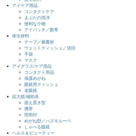
アイケア用品
コンタクトケア
まぶたの洗浄
便利な小物
アイパッチ／眼帯
衛生材料
テープ／被覆材
ウェットティッシュ／清拭
手袋
マスク
アイグラス/ケア用品
コンタクト用品
保護めがね
眼鏡用ティッシュ
老眼鏡
拡大鏡/補助具
据え置き型
携帯
照明付
めがね型／ハズキルーペ
しゃべる眼鏡
ヘルス＆ビューティー