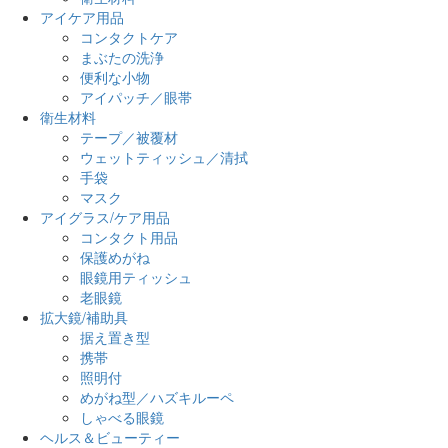
アイケア用品
コンタクトケア
まぶたの洗浄
便利な小物
アイパッチ／眼帯
衛生材料
テープ／被覆材
ウェットティッシュ／清拭
手袋
マスク
アイグラス/ケア用品
コンタクト用品
保護めがね
眼鏡用ティッシュ
老眼鏡
拡大鏡/補助具
据え置き型
携帯
照明付
めがね型／ハズキルーペ
しゃべる眼鏡
ヘルス＆ビューティー