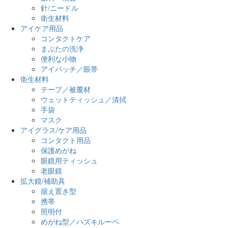
針/ニードル
衛生材料
アイケア用品
コンタクトケア
まぶたの洗浄
便利な小物
アイパッチ／眼帯
衛生材料
テープ／被覆材
ウェットティッシュ／清拭
手袋
マスク
アイグラス/ケア用品
コンタクト用品
保護めがね
眼鏡用ティッシュ
老眼鏡
拡大鏡/補助具
据え置き型
携帯
照明付
めがね型／ハズキルーペ