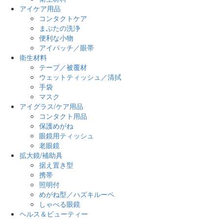
アイケア用品
コンタクトケア
まぶたの洗浄
便利な小物
アイパッチ／眼帯
衛生材料
テープ／被覆材
ウェットティッシュ／清拭
手袋
マスク
アイグラス/ケア用品
コンタクト用品
保護めがね
眼鏡用ティッシュ
老眼鏡
拡大鏡/補助具
据え置き型
携帯
照明付
めがね型／ハズキルーペ
しゃべる眼鏡
ヘルス＆ビューティー