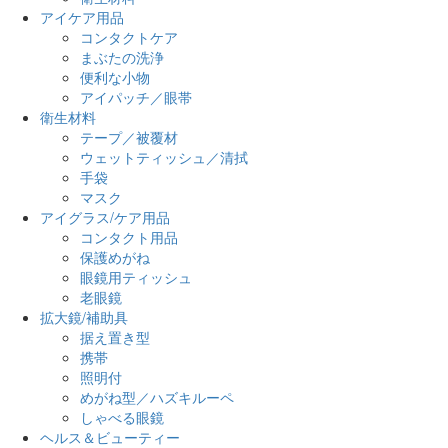
アイケア用品
コンタクトケア
まぶたの洗浄
便利な小物
アイパッチ／眼帯
衛生材料
テープ／被覆材
ウェットティッシュ／清拭
手袋
マスク
アイグラス/ケア用品
コンタクト用品
保護めがね
眼鏡用ティッシュ
老眼鏡
拡大鏡/補助具
据え置き型
携帯
照明付
めがね型／ハズキルーペ
しゃべる眼鏡
ヘルス＆ビューティー