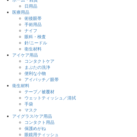
日用品
医療用品
術後眼帯
手術用品
ナイフ
眼科・検査
針/ニードル
衛生材料
アイケア用品
コンタクトケア
まぶたの洗浄
便利な小物
アイパッチ／眼帯
衛生材料
テープ／被覆材
ウェットティッシュ／清拭
手袋
マスク
アイグラス/ケア用品
コンタクト用品
保護めがね
眼鏡用ティッシュ