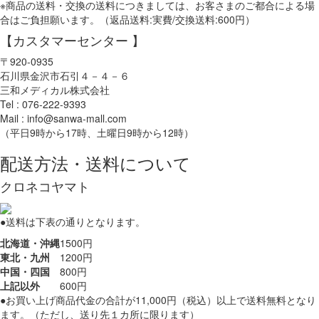
※商品の送料・交換の送料につきましては、お客さまのご都合による場
合はご負担願います。（返品送料:実費/交換送料:600円）
【カスタマーセンター 】
〒920-0935
石川県金沢市石引４－４－６
三和メディカル株式会社
Tel : 076-222-9393
Mail : info@sanwa-mall.com
（平日9時から17時、土曜日9時から12時）
配送方法・送料について
クロネコヤマト
●送料は下表の通りとなります。
北海道・沖縄
1500円
東北・九州
1200円
中国・四国
800円
上記以外
600円
●お買い上げ商品代金の合計が11,000円（税込）以上で送料無料となり
ます。（ただし、送り先１カ所に限ります）