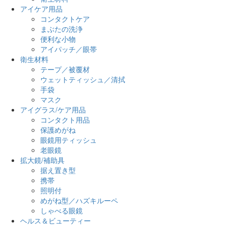
アイケア用品
コンタクトケア
まぶたの洗浄
便利な小物
アイパッチ／眼帯
衛生材料
テープ／被覆材
ウェットティッシュ／清拭
手袋
マスク
アイグラス/ケア用品
コンタクト用品
保護めがね
眼鏡用ティッシュ
老眼鏡
拡大鏡/補助具
据え置き型
携帯
照明付
めがね型／ハズキルーペ
しゃべる眼鏡
ヘルス＆ビューティー