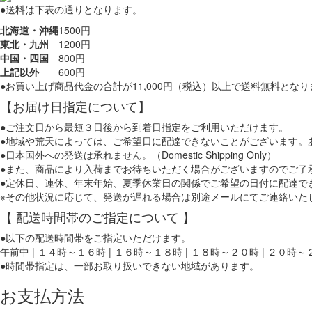
●送料は下表の通りとなります。
北海道・沖縄
1500円
東北・九州
1200円
中国・四国
800円
上記以外
600円
●お買い上げ商品代金の合計が11,000円（税込）以上で送料無料とな
【お届け日指定について】
●ご注文日から最短３日後から到着日指定をご利用いただけます。
●地域や荒天によっては、ご希望日に配達できないことがございます。
●日本国外への発送は承れません。（Domestic Shipping Only）
●また、商品により入荷までお待ちいただく場合がございますのでご了
●定休日、連休、年末年始、夏季休業日の関係でご希望の日付に配達で
※その他状況に応じて、発送が遅れる場合は別途メールにてご連絡いた
【 配送時間帯のご指定について 】
●以下の配送時間帯をご指定いただけます。
午前中 | １４時～１６時 | １６時～１８時 | １８時～２０時 | ２０時
●時間帯指定は、一部お取り扱いできない地域があります。
お支払方法