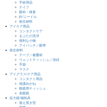
手術用品
ナイフ
眼科・検査
針/ニードル
衛生材料
アイケア用品
コンタクトケア
まぶたの洗浄
便利な小物
アイパッチ／眼帯
衛生材料
テープ／被覆材
ウェットティッシュ／清拭
手袋
マスク
アイグラス/ケア用品
コンタクト用品
保護めがね
眼鏡用ティッシュ
老眼鏡
拡大鏡/補助具
据え置き型