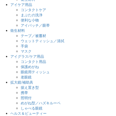
アイケア用品
コンタクトケア
まぶたの洗浄
便利な小物
アイパッチ／眼帯
衛生材料
テープ／被覆材
ウェットティッシュ／清拭
手袋
マスク
アイグラス/ケア用品
コンタクト用品
保護めがね
眼鏡用ティッシュ
老眼鏡
拡大鏡/補助具
据え置き型
携帯
照明付
めがね型／ハズキルーペ
しゃべる眼鏡
ヘルス＆ビューティー