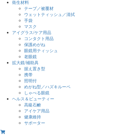
衛生材料
テープ／被覆材
ウェットティッシュ／清拭
手袋
マスク
アイグラス/ケア用品
コンタクト用品
保護めがね
眼鏡用ティッシュ
老眼鏡
拡大鏡/補助具
据え置き型
携帯
照明付
めがね型／ハズキルーペ
しゃべる眼鏡
ヘルス＆ビューティー
高級石鹸
アイケア用品
健康維持
サポーター